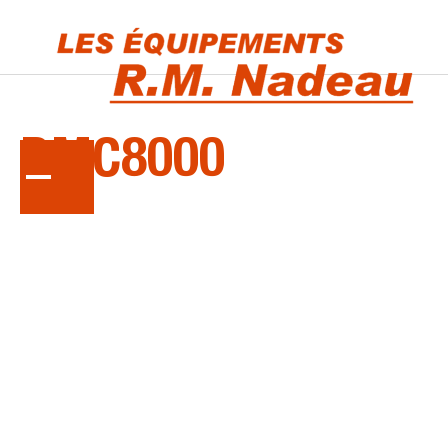
LA
SÉRIE
DMC8000
Faucheuses conditionneuses