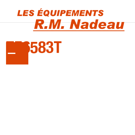
LA
SÉRIE
TE6583T