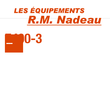
LA
SÉRIE
Z400-3
Tondeuses à rayon de braquage nul