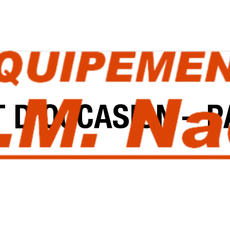
T
D’OCCASION
–
P